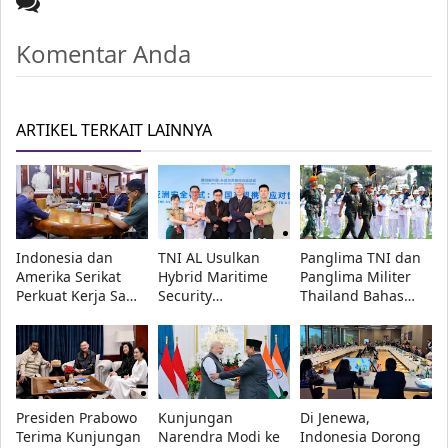
Komentar Anda
ARTIKEL TERKAIT LAINNYA
Indonesia dan
TNI AL Usulkan
Panglima TNI dan
Amerika Serikat
Hybrid Maritime
Panglima Militer
Perkuat Kerja Sama
Security
Thailand Bahas
Pertahanan,
Governance di
Penguatan Kerja
Menhan Sjafrie
Forum Pertahanan
Sama Strategis di
Bahas Stabilitas
China-ASEAN 2026
Jakarta
Kawasan
Presiden Prabowo
Kunjungan
Di Jenewa,
Terima Kunjungan
Narendra Modi ke
Indonesia Dorong