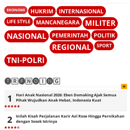
EKONOMI
HUKRIM
INTERNASIONAL
MILITER
LIFE STYLE
MANCANEGARA
NASIONAL
PEMERINTAH
POLITIK
REGIONAL
SPORT
TNI-POLRI
🅣🅁🅔🄽🅓🄸🅝🄶
+
Hari Anak Nasional 2026: Eben Domaking Ajak Semua
Pihak Wujudkan Anak Hebat, Indonesia Kuat
Inilah Kisah Perjalanan Karir Axl Rose Hingga Pernikahan
dengan Sosok Istrinya