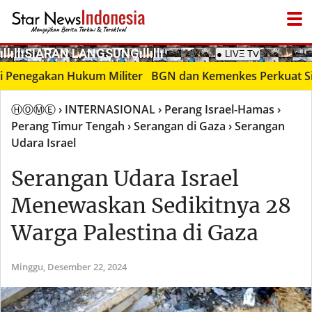
­ıllıllıS͙I͙A͙R͙A͙N͙ L͙A͙N͙G͙S͙U͙N͙G͙ıllıllı
enegakan Hukum Militer
BGN dan Kemenkes Perkuat Sinergi
ⒽⓄⓂⒺ
› INTERNASIONAL
› Perang Israel-Hamas
›
Perang Timur Tengah
› Serangan di Gaza
› Serangan
Udara Israel
Serangan Udara Israel
Menewaskan Sedikitnya 28
Warga Palestina di Gaza
Minggu,
Desember 22, 2024