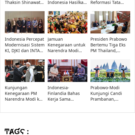
Thaksin Shinawatra
Indonesia Hasilkan
Reformasi Tata
di Kertanegara
16 Kesepakatan,
Kelola Royalti
dari Teknologi
Musik dan
hingga Antariksa
Jurnalistik dalam
Forum WIPO
Indonesia Percepat
Jamuan
Presiden Prabowo
Modernisasi Sistem
Kenegaraan untuk
Bertemu Tiga Eks
KI, DJKI dan INTA
Narendra Modi
PM Thailand,
Bahas Penguatan
Tampilkan Tarian
Bahas Investasi
Penegakan Hukum
Tradisional dan
dan Penguatan
Musik Nusantara
Ekonomi Indonesia
Kunjungan
Indonesia-
Prabowo-Modi
Kenegaraan PM
Finlandia Bahas
Kunjungi Candi
Narendra Modi ke
Kerja Sama
Prambanan,
Indonesia
Pertahanan, Fokus
Indonesia dan
Disambut Presiden
C4ISR hingga
India Perkuat Kerja
Prabowo, Bahas
Keamanan Siber
Sama Pelestarian
Kerja Sama
Warisan Budaya
Strategis
ͲȺƓϚ :