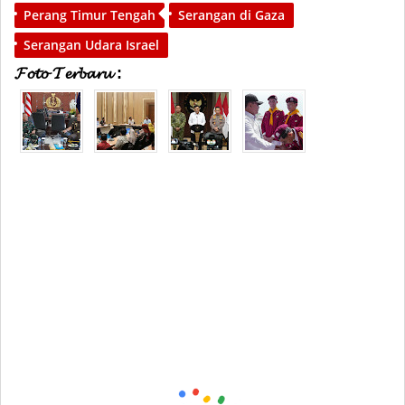
Perang Timur Tengah
Serangan di Gaza
Serangan Udara Israel
𝓕𝓸𝓽𝓸 𝓣𝓮𝓻𝓫𝓪𝓻𝓾 :