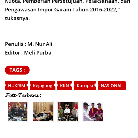
Kuota, Pemberian Persetujuan, Pelaksanaan, dan
Pengawasan Impor Garam Tahun 2016-2022,”
tukasnya.
Penulis : M. Nur Ali
Editor : Meli Purba
TAGS :
HUKRIM
Kejagung
KKN
Korupsi
NASIONAL
𝓕𝓸𝓽𝓸 𝓣𝓮𝓻𝓫𝓪𝓻𝓾 :