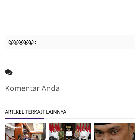
ⓈⒽⒶⓇⒺ :
Komentar Anda
ARTIKEL TERKAIT LAINNYA