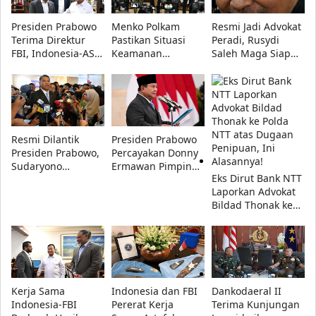
Presiden Prabowo
Menko Polkam
Resmi Jadi Advokat
Terima Direktur
Pastikan Situasi
Peradi, Rusydi
FBI, Indonesia-AS
Keamanan
Saleh Maga Siap
Perkuat Kerja Sama
Nasional Tetap
Kawal Keadilan
Repatriasi Artefak
Aman, Pemerintah
dan Lindungi
Budaya
Siaga Hadapi
Kebebasan Pers
Hoaks
Resmi Dilantik
Presiden Prabowo
Presiden Prabowo,
Percayakan Donny
Sudaryono
Ermawan Pimpin
Eks Dirut Bank NTT
Tegaskan BGN
URI, Fokus Perkuat
Laporkan Advokat
Transparan dan
Pendidikan
Bildad Thonak ke
Bebas Konflik
Kebangsaan
Polda NTT atas
Kepentingan
Dugaan Penipuan,
Ini Alasannya!
Kerja Sama
Indonesia dan FBI
Dankodaeral II
Indonesia-FBI
Pererat Kerja
Terima Kunjungan