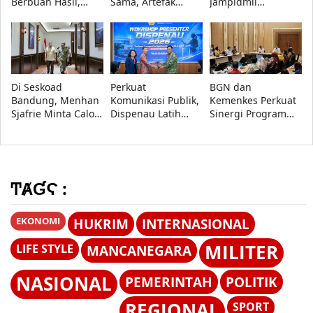
Berbuah Hasil,
Sama, Artefak
Jampidmil
Artefak Budaya
Budaya Papua
Kejaksaan Agung
Papua yang Dicuri
Resmi Dipulangkan
RI, Perkuat Sinergi
Berhasil
Penegakan Hukum
Dipulangkan
Militer
Di Seskoad
Perkuat
BGN dan
Bandung, Menhan
Komunikasi Publik,
Kemenkes Perkuat
Sjafrie Minta Calon
Dispenau Latih
Sinergi Program
Perwira TNI AD
Presenter TNI AU
Makan Bergizi
Siap Hadapi
Lewat Workshop TA
Gratis, Fokus
Perang Informasi
2026
Daerah dengan
Stunting Tinggi
ͲȺƓϚ :
EKONOMI
HUKRIM
INTERNASIONAL
MILITER
LIFE STYLE
MANCANEGARA
NASIONAL
PEMERINTAH
POLITIK
REGIONAL
SPORT