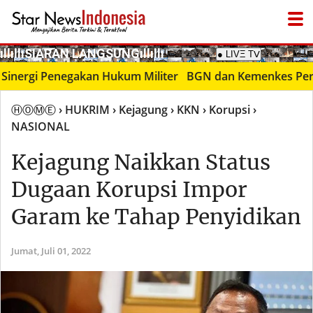
­ıllıllıS͙I͙A͙R͙A͙N͙ L͙A͙N͙G͙S͙U͙N͙G͙ıllıllı
● LIVΞ Tᐯ
rgi Penegakan Hukum Militer
BGN dan Kemenkes Perkuat Si
ⒽⓄⓂⒺ
› HUKRIM
› Kejagung
› KKN
› Korupsi
›
NASIONAL
Kejagung Naikkan Status
Dugaan Korupsi Impor
Garam ke Tahap Penyidikan
Jumat,
Juli 01, 2022